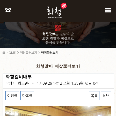
>
>
HOME
매장둘러보기
매장둘러보기
화청갈비내부
작성자
최고관리자
17-09-29 14:12
조회
1,359회
댓글
0건
이전글
다음글
목록
답변
본문